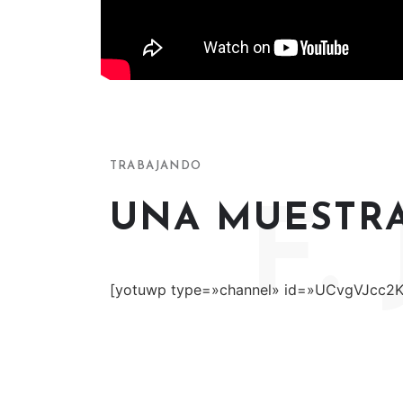
TRABAJANDO
UNA MUESTRA
F.
[yotuwp type=»channel» id=»UCvgVJcc2