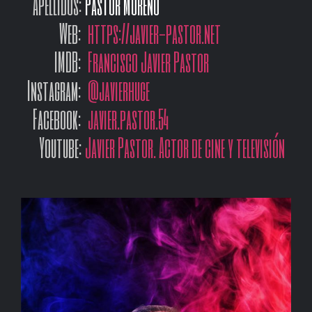
Apellidos:
Pastor Moreno
Web:
https://javier-pastor.net
IMDB:
Francisco Javier Pastor
Instagram:
@javierhuge
Facebook:
javier.pastor.54
Youtube:
Javier Pastor. Actor de cine y televisión