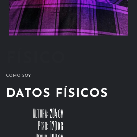
FÍSICO
ABOUT THE FILM
CÓMO SOY
DATOS FÍSICOS
Altura:
204 cm
Peso:
120 kg